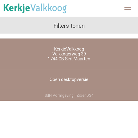
Beheerstichtingen
Privacy
Filters tonen
KerkjeValkkoog
Home
Facebook
Pagina's
Zoeken
Valkkogerweg 39
1744 GB
Sint Maarten
Open desktopversie
SdH Vormgeving |
Ziber DS4